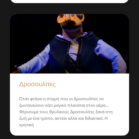
Δροσουλίτες
Όταν φτάνει η στιγμή που οι Δροσουλίτες να
ζωντανεύουν κάτι μαγικό πλανάται στον αέρα…
Φέρνουμε τους θρυλικούς Δροσουλίτες ξανά στη
ζωή με ένα τρόπο, αστείο αλλά και διδακτικό. Η
κρητική