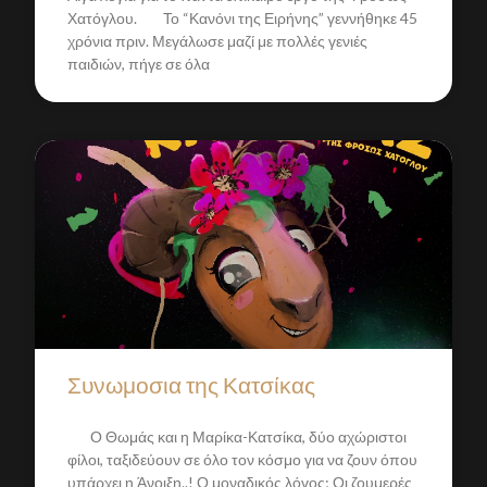
Χατόγλου. Το “Κανόνι της Ειρήνης” γεννήθηκε 45
χρόνια πριν. Μεγάλωσε μαζί με πολλές γενιές
παιδιών, πήγε σε όλα
Συνωμοσια της Κατσίκας
Ο Θωμάς και η Μαρίκα-Κατσίκα, δύο αχώριστοι
φίλοι, ταξιδεύουν σε όλο τον κόσμο για να ζουν όπου
υπάρχει η Άνοιξη..! Ο μοναδικός λόγος; Οι ζουμερές