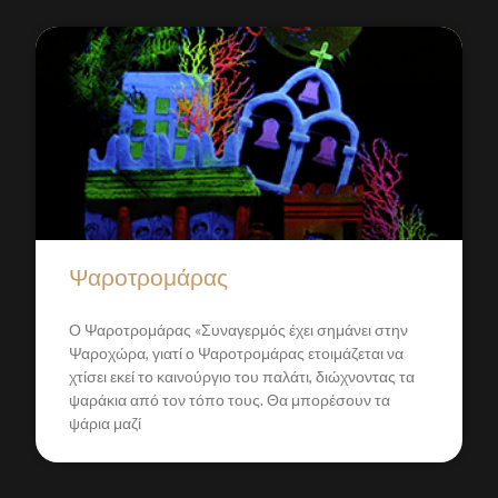
Ψαροτρομάρας
Ο Ψαροτρομάρας «Συναγερμός έχει σημάνει στην
Ψαροχώρα, γιατί ο Ψαροτρομάρας ετοιμάζεται να
χτίσει εκεί το καινούργιο του παλάτι, διώχνοντας τα
ψαράκια από τον τόπο τους. Θα μπορέσουν τα
ψάρια μαζί